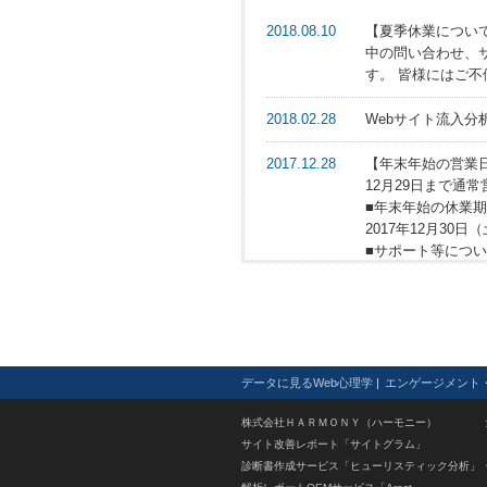
2018.08.10
【夏季休業について】
中の問い合わせ、
す。 皆様にはご
2018.02.28
Webサイト流入分
2017.12.28
【年末年始の営業
12月29日まで通
■年末年始の休業
2017年12月30日（土
■サポート等につ
休業期間中のお問
じめご了承くださ
2017.10.06
内外共に改善・最適
ちら
。
データに見るWeb心理学
|
エンゲージメント
2017.08.03
2017年8月11
株式会社ＨＡＲＭＯＮＹ（ハーモニー）
します。
サイト改善レポート「サイトグラム」
診断書作成サービス「ヒューリスティック分析」
2017.04.03
2017年4月1日