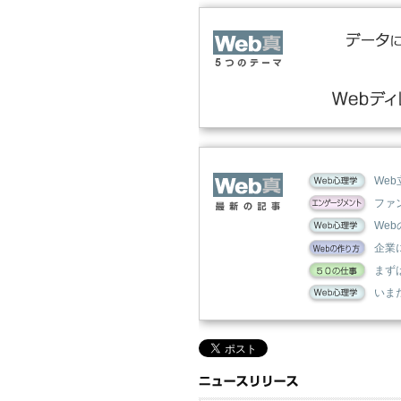
We
ファ
We
企業
まず
いま