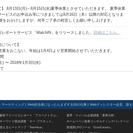
 8月13日(月)～8月15日(水)夏季休業とさせていただきます。 夏季休業
サービスのお申込み等につきましては8月16日（木）以降の対応となりま
不便をおかけしますが、何卒ご了承の程宜しくお願い申し上げます。
析レポートサービス「WatchIN」をリリースしました。
詳細はこちら。
日について】
常営業をおこない、年始は1月4日より営業開始させていただきます。
期間
) 〜 2018年1月3日(水)
いて
い合わせにつきましては年始の営業日以降の対応となりますので、あらか
いませ。
化する新型SEOツール「SEO WINNER」をリリースしました。
詳細はこ
・マーケティング
|
Web担当者になったらまずする50の仕事
|
Webディレクター必見 誰も
日～8月15日は夏季休業とさせていただきます。ご了承の程よろしくお願いいた
解析アドバイスレポート「アスペクトラム」
業界・ライバル企業調査「業界分析」
キーワード競合調査「キー･プラネット」
ホームページ改善コンサルティングパッケージ
使えるヒートマップ「TwinHeat」
新感覚LPOツール「GoalCreator」
よりアスペクトラムの料金・サービス内容を改定しました。
詳細はこちら