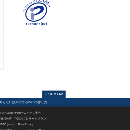
知らない効果のでるWebの作り方
HARMONYのホームページ制作
毎月分析「PDCAプロモートプラン」
EFOツール「EasyEntry」